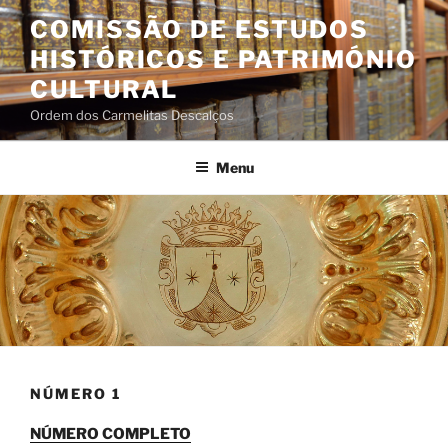
Saltar
COMISSÃO DE ESTUDOS
para
HISTÓRICOS E PATRIMÓNIO
o
conteúdo
CULTURAL
Ordem dos Carmelitas Descalços
Menu
NÚMERO 1
NÚMERO COMPLETO