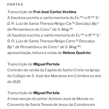
FONTES
Transcrição de
Frei José Carlos Vechina
mo
mo
r
A Saudoza sucinta, e santa memoria do Ex.
e R.
S.
ta
o
D. Fr. Luiz de Santa Thereza Religo Car.
Descalço Bp.
o
de
de Pernambuco do Cons.
de S. Mag.
mo
mo
r
(A Saudoza sucinta, e santa memoria do Ex.
e R.
S.
ta
D. Fr. Luiz de Santa Thereza Religo Carm.
Descalço
o
o
de
Bp.
de Pernambuco do Cons.
de S. Mag.
:
apresentação, leitura e notas de
Helena Queirós
)
Transcrição de
Miguel Portela
Contrato de venda da Capela do Santo Cristo na Igreja
do Colégio de S. José dos Marianos em Coimbra no ano
de 1616
Transcrição de
Miguel Portela
A intervenção do pintor António José de Morais no
Convento de Santa Teresa de Jesus de Coimbra em