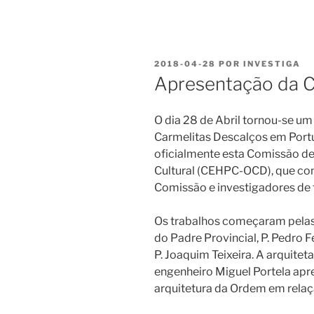
PUBLICADO
2018-04-28
POR
INVESTIGA
EM
Apresentação da
O dia 28 de Abril tornou-se um
Carmelitas Descalços em Portu
oficialmente esta Comissão de
Cultural (CEHPC-OCD), que c
Comissão e investigadores de 
Os trabalhos começaram pelas
do Padre Provincial, P. Pedro F
P. Joaquim Teixeira. A arquite
engenheiro Miguel Portela ap
arquitetura da Ordem em relaçã