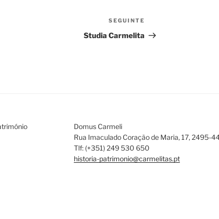
SEGUINTE
Conteúdo
seguinte
Studia Carmelita
atrimónio
Domus C
Rua Imaculado Coração de Mar
Tlf: (+351) 249 530 650
historia-patrimonio@carmelitas.pt