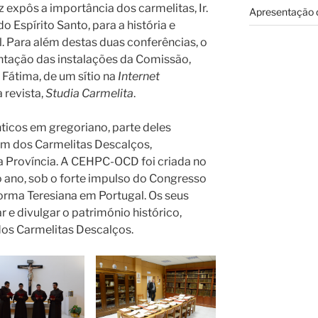
uz expôs a importância dos carmelitas, Ir.
Apresentação
o Espírito Santo, para a história e
 Para além destas duas conferências, o
ntação das instalações da Comissão,
Fátima, de um sítio na
Internet
 revista,
Studia Carmelita
.
ticos em gregoriano, parte deles
em dos Carmelitas Descalços,
a Província. A CEHPC-OCD foi criada no
o ano, sob o forte impulso do Congresso
orma Teresiana em Portugal. Os seus
r e divulgar o património histórico,
 dos Carmelitas Descalços.