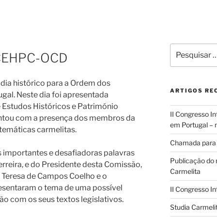
Pesquisar
 CEHPC-OCD
por:
 dia histórico para a Ordem dos
ARTIGOS RE
gal. Neste dia foi apresentada
 Estudos Históricos e Património
II Congresso I
ontou com a presença dos membros da
em Portugal – 
temáticas carmelitas.
Chamada para 
 importantes e desafiadoras palavras
Publicação do 
erreira, e do Presidente desta Comissão,
Carmelita
ta Teresa de Campos Coelho e o
resentaram o tema de uma possível
II Congresso In
o com os seus textos legislativos.
Studia Carmeli