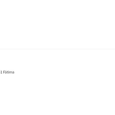
armeli
ia, 17, 2495-441 Fátima