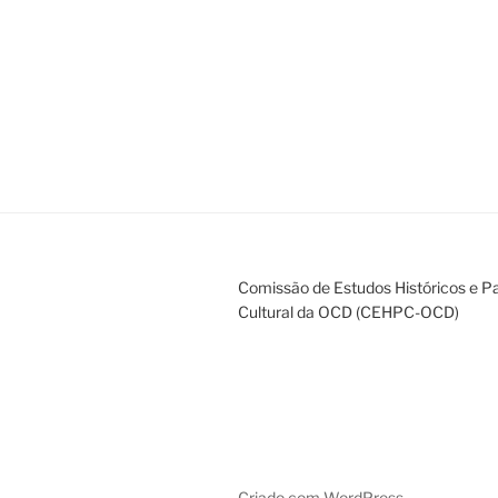
Navegação
de
artigos
Comissão de Estudos Históricos e P
Cultural da OCD (CEHPC-OCD)
Criado com WordPress